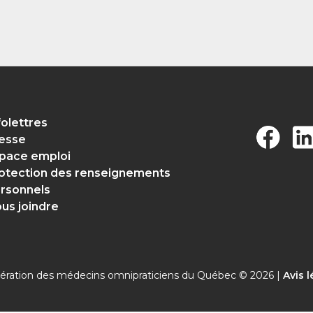
folettres
esse
pace emploi
otection des renseignements
rsonnels
us joindre
ération des médecins omnipraticiens du Québec © 2026 |
Avis l