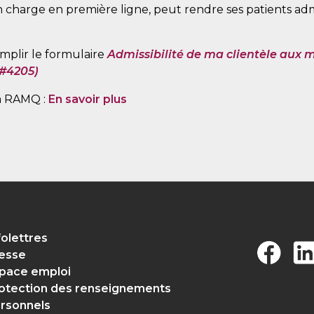
en charge en première ligne, peut rendre ses patients adm
emplir le formulaire
Admissibilité de ma clientèle aux m
(#4205)
a RAMQ :
En savoir plus
folettres
esse
pace emploi
otection des renseignements
rsonnels