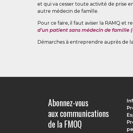
et qui va cesser toute activité de prise 
autre médecin de famille.
Pour ce faire, il faut aviser la RAMQ et r
d'un patient sans médecin de famille 
Démarches à entreprendre auprès de l
Abonnez-vous
In
Pr
aux communications
Es
de la FMOQ
Pr
pe