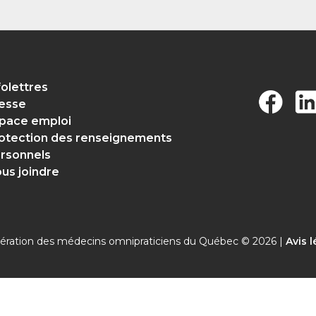
folettres
esse
pace emploi
otection des renseignements
rsonnels
us joindre
ération des médecins omnipraticiens du Québec © 2026 |
Avis l