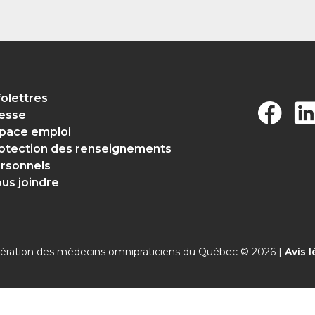
folettres
esse
pace emploi
otection des renseignements
rsonnels
us joindre
ération des médecins omnipraticiens du Québec © 2026 |
Avis l