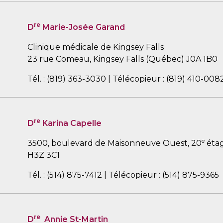
re
D
Marie-Josée Garand
Clinique médicale de Kingsey Falls
23 rue Comeau, Kingsey Falls (Québec) J0A 1B0
Tél. : (819) 363-3030 | Télécopieur : (819) 410-008
re
D
Karina Capelle
e
3500, boulevard de Maisonneuve Ouest, 20
étag
H3Z 3C1
Tél. : (514) 875-7412 | Télécopieur : (514) 875-9365
re
D
Annie St-Martin