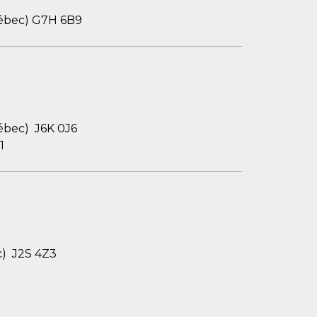
Québec) G7H 6B9
uébec) J6K 0J6
1
c) J2S 4Z3