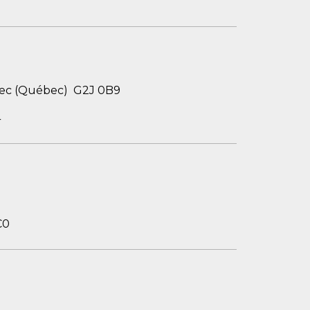
bec (Québec) G2J 0B9
4
C0