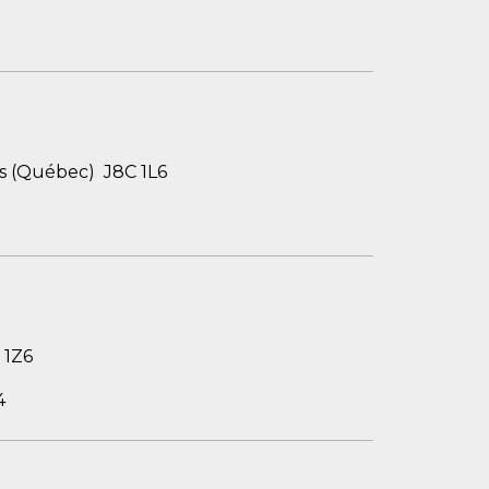
ts (Québec) J8C 1L6
 1Z6
4