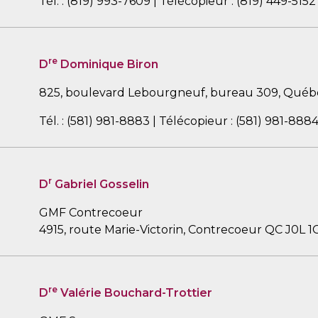
Tél. : (819) 993-7609 | Télécopieur : (819) 449-5152
re
D
Dominique Biron
825, boulevard Lebourgneuf, bureau 309, Qué
Tél. : (581) 981-8883 | Télécopieur : (581) 981-888
r
D
Gabriel Gosselin
GMF Contrecoeur
4915, route Marie-Victorin, Contrecoeur QC J0L 1
re
D
Valérie Bouchard-Trottier