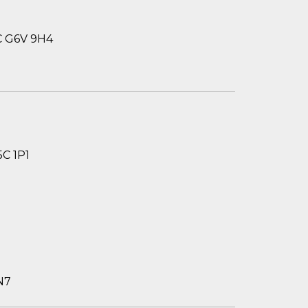
C G6V 9H4
5C 1P1
N7