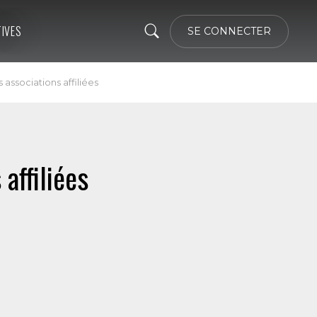
TIVES
SE CONNECTER
associations affiliées
affiliées
6