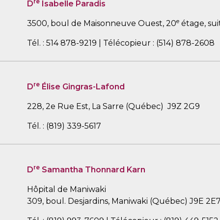
re
D
Isabelle Paradis
e
3500, boul de Maisonneuve Ouest, 20
étage, su
Tél. : 514 878-9219 | Télécopieur : (514) 878-2608
re
D
Élise Gingras-Lafond
228, 2e Rue Est, La Sarre (Québec) J9Z 2G9
Tél. : (819) 339-5617
re
D
Samantha Thonnard Karn
Hôpital de Maniwaki
309, boul. Desjardins, Maniwaki (Québec) J9E 2E